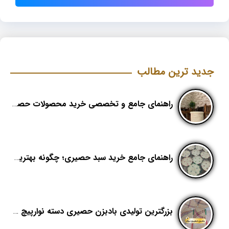
جدید ترین مطالب
راهنمای جامع و تخصصی خرید محصولات حصیری؛ هنر اصیل در دکوراسیون مدرن (بخش اول)
راهنمای جامع خرید سبد حصیری؛ چگونه بهترین کیفیت را در «هدیکا» تشخیص دهیم؟
بزرگترین تولیدی بادبزن حصیری دسته نوارپیچ در ایران با اسم برند هدیکا