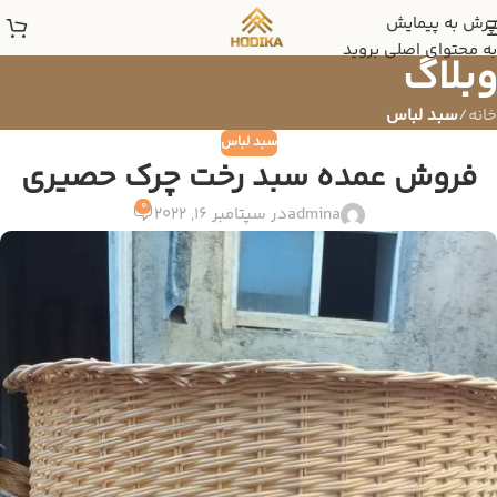
پرش به پیمایش
به محتوای اصلی بروید
وبلاگ
خانه
/
سبد لباس
سبد لباس
فروش عمده سبد رخت چرک حصیری
0
admina
در سپتامبر 16, 2022