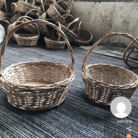
admina
0