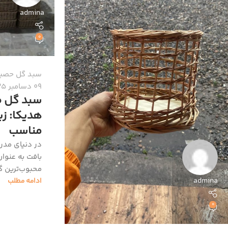
admina
0
سبد گل حصی
09 دسامبر 2025
سبد گل 
هدیکا: زی
مناسب
در دنیای مد
بافت به عنوان
محبوب‌ترین گزی
admina
ادامه مطلب
0