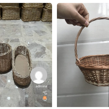
admina
0