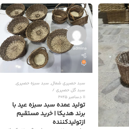
admina
0
سبد حصیری شمال
,
سبد سبزه حصیری
,
سبد گل حصیری
11 دسامبر 2025
تولید عمده سبد سبزه عید با
برند هدیکا | خرید مستقیم
ازتولیدکننده