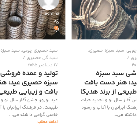
admina
0
چوبی
,
سبد سبزه حصیری
,
سبد حصیری چوبی
,
سبد سبزه
ری
سبد گل حصیری
17 دسامبر 2025
شی سبد سبزه
تولید و عمده فروشی
د: هنر دست بافت
سبزه حصیری عید: ه
طبیعی از برند هدیکا
بافت و زیبایی طبیعی
ن آغاز سال نو و تجدید حیات
عید نوروز، جشن آغاز سال نو و
هنگ ایرانیان با آداب و رسوم
طبیعت، در فرهنگ ایرانیان با 
اشته می‌...
خاصی گرامی داشته می‌...
ادامه مطلب