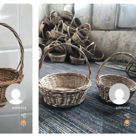
admina
admina
0
0