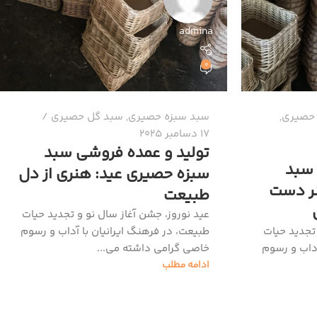
admina
0
 حصیری
,
سبد سبزه حصیری
,
سبد گل حصیری
17 دسامبر 2025
تولید و عمده فروشی سبد
 سبد
سبزه حصیری عید: هنری از دل
نر دست
طبیعت
عید نوروز، جشن آغاز سال نو و تجدید حیات
 تجدید حیات
طبیعت، در فرهنگ ایرانیان با آداب و رسوم
آداب و رسوم
خاصی گرامی داشته می‌...
ادامه مطلب