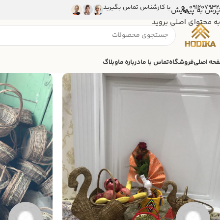
091207932
با کارشناس تماس بگیرید
پرش به پیمایش
به محتوای اصلی بروید
حه اصلی
فروشگاه
تماس با ما
درباره ما
وبلاگ