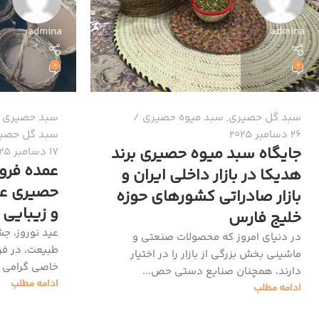
admina
admina
0
0
سبد گل حصیری
,
سبد میوه حصیری
سبد حصیری 
26 دسامبر 2025
سبد گل حصی
جایگاه سبد میوه حصیری برند
17 دسامبر 2025
عمده فرو
هدیکا در بازار داخلی ایران و
حصیری عی
بازار صادراتی کشورهای حوزه
و زیبایی 
خلیج فارس
عید نوروز، جش
در دنیای امروز که محصولات صنعتی و
طبیعت، در فر
ماشینی بخش بزرگی از بازار را در اختیار
خاصی گرامی د
دارند، همچنان صنایع دستی حص...
ادامه مطلب
ادامه مطلب