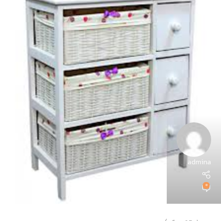
admina
0