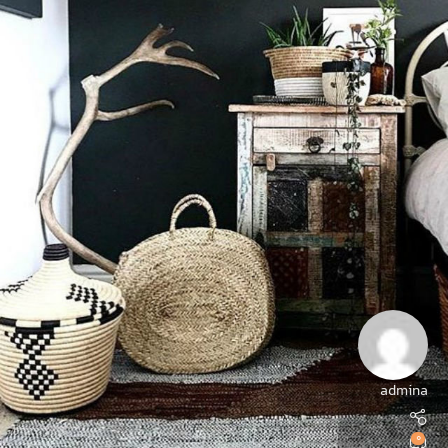
admina
0