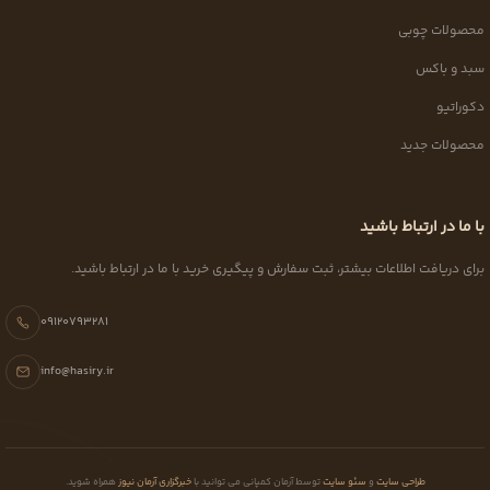
محصولات چوبی
سبد و باکس
دکوراتیو
محصولات جدید
با ما در ارتباط باشید
برای دریافت اطلاعات بیشتر، ثبت سفارش و پیگیری خرید با ما در ارتباط باشید.
09120793281
info@hasiry.ir
طراحی سایت
و
سئو سایت
توسط آرمان کمپانی می توانید با
خبرگزاری آرمان نیوز
همراه شوید.