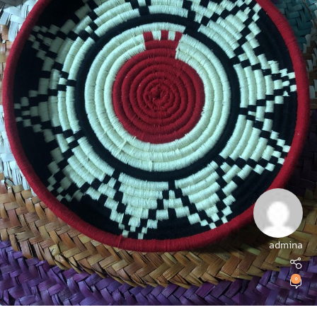
admina
0