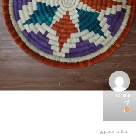
admina
0
بشقاب حصیری