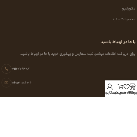
دکوراتیو
محصولات جدید
با ما در ارتباط باشید
برای دریافت اطلاعات بیشتر، ثبت سفارش و پیگیری خرید با ما در ارتباط باشید.
09120793281
info@hasiry.ir
روشگاه
علاقه مندی
سبد خرید
حساب کاربری من
طراحی سایت
و
سئو سایت
توسط آرمان کمپانی می توانید با
خبرگزاری آرمان نیوز
همراه شوید.
✦
MADE WITH
FOR NATURE