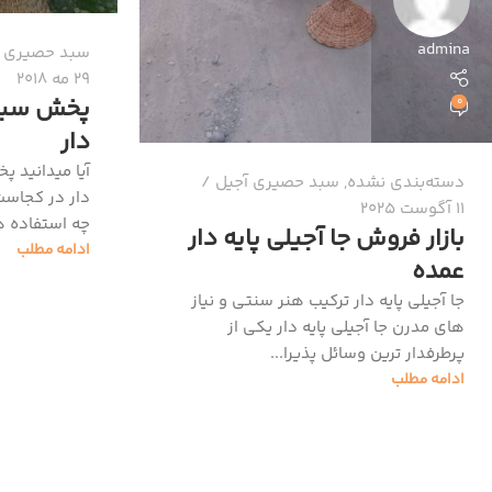
admina
سبد حصیری آ
29 مه 2018
پخش سبد 
0
دار
آیا میدانید 
دسته‌بندی نشده
,
سبد حصیری آجیل
دار در کجاست
11 آگوست 2025
چه استفاده ها
بازار فروش جا آجیلی پایه دار
ادامه مطلب
عمده
جا آجیلی پایه دار ترکیب هنر سنتی و نیاز
های مدرن جا آجیلی پایه دار یکی از
پرطرفدار ترین وسائل پذیرا...
ادامه مطلب