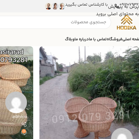
091207932
با کارشناس تماس بگیرید
پرش به پیمایش
به محتوای اصلی بروید
حه اصلی
فروشگاه
تماس با ما
درباره ما
وبلاگ
admina
0