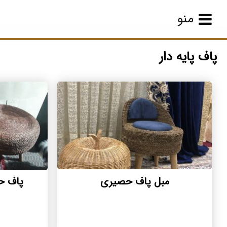
منو
پاف پایه دار
مبل پاف حصیری
پاف حص