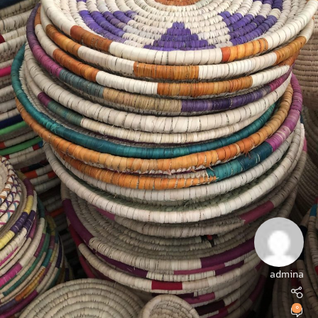
admina
0