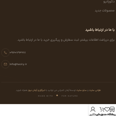
دکوراتیو
محصولات جدید
با ما در ارتباط باشید
برای دریافت اطلاعات بیشتر، ثبت سفارش و پیگیری خرید با ما در ارتباط باشید.
09120793281
info@hasiry.ir
طراحی سایت
و
سئو سایت
توسط آرمان کمپانی می توانید با
خبرگزاری آرمان نیوز
همراه شوید.
✦
MADE WITH
FOR NATURE
روشگاه
علاقه مندی
سبد خرید
حساب کاربری من