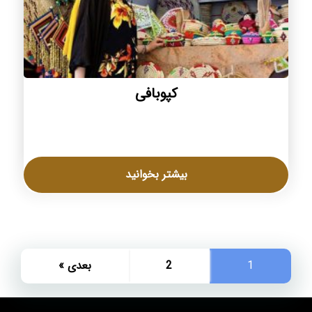
کپوبافی
بیشتر بخوانید
1
2
بعدی »