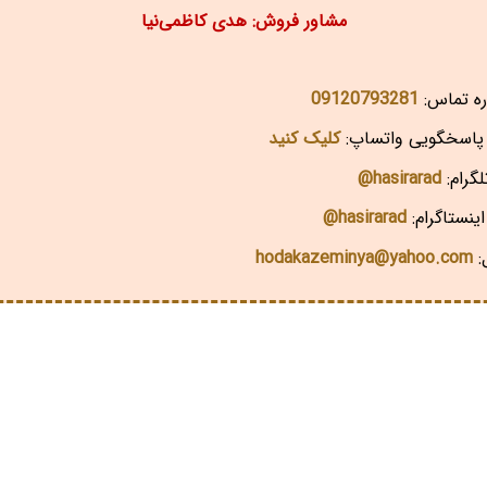
مشاور فروش: هدی کاظمی‌نیا
ه تماس:
09120793281
اسخگویی واتساپ:
کلیک کنید
گرام:
hasirarad@
ینستاگرام:
hasirarad@
:
hodakazeminya@yahoo.com