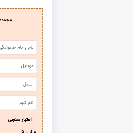
مجموعه
نام
و
نام
خانوادگی
*
موبایل
*
ایمیل
نام
شهر
*
اعتبار سنجی
9 − 4 =