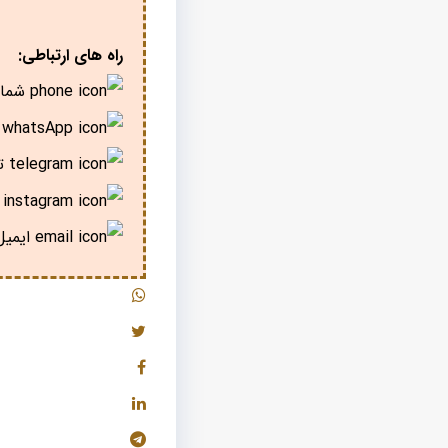
راه های ارتباطی:
شمار
پ
تل
ا
ایمیل