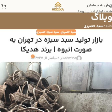
پرش به پیمایش
به محتوای اصلی بروید
وبلاگ
خانه
/
سبد حصیری
سبد حصیری
,
سبد سبزه حصیری
بازار تولید سبد سبزه در تهران به
صورت انبوه | برند هدیکا
0
admina
در دسامبر 11, 2025