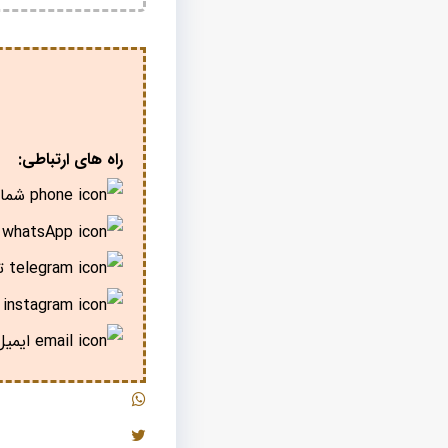
راه های ارتباطی:
شمار
پ
تل
ا
ایمیل