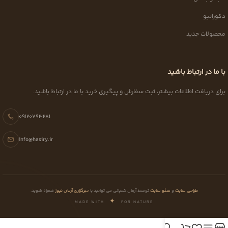
دکوراتیو
محصولات جدید
با ما در ارتباط باشید
برای دریافت اطلاعات بیشتر، ثبت سفارش و پیگیری خرید با ما در ارتباط باشید.
09120793281
info@hasiry.ir
طراحی سایت
و
سئو سایت
توسط آرمان کمپانی می توانید با
خبرگزاری آرمان نیوز
همراه شوید.
✦
MADE WITH
FOR NATURE