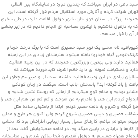
سبد بافی در ایران میباشد که چندین دوره در نمایشگاه بین المللی
تهران شرکت کرده و آثارش مورد استقبال مردم قرار گرفته است، این
هنرمند بزرگ در استان خوزستان، شهر دزفول اقامت دارد، در طی سفری
که به دزفول داشتیم با ایشون مصاحبه ای انجام دادیم که در زیر بخشی
از آن را قرار میدهم.
کپوبافی، نام محلی یک نوع سبد حصیری است که با برگ درخت خرما و
کرتک(نوعی گیاه خودرو) بافته میشود،هنرمندان زیادی در این زمینه
فعالیت دارند ولی بهترین وبزرگترین هنرمند که در این زمینه فعالیت
دارد و دستبافت نمونه ای دارد خانم اشرف کایدخورده میباشد که
سالیان زیادی در این زمینه فعالیت داشته است، از او میپرسم چطور این
بافت را یاد گرفته اید؟ پاسخش جالب است: میگفت در زمان کودکی
عشایر بودیم و مدام کوچ میکردیم از زمانی که روستا نشین شدیم و
ازدواج کردم این هنر را مادرم به من آموخت و کم کم من هم این هنر را
فرا گرفته و شروع به بافت حصیر کردم، ابتدا از بافتهای ساده مثل
بشقاب حصیری و دیس حصیری شروع کردم ولی اکنون هر طرح و مدلی
ببینم میتوانم ببافم، کارهای بسیار بسیار زیبایی اطرافش بود که بخشی
از کارها را برایتان در پایین میگذارم، در ادامه صحبتهایش گفت بعد از
ازدواج همراه همسرم به دزفول آمدیم و آنجا ساکن شدم ولی متاسفانه