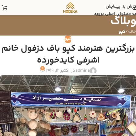
پرش به پیمایش
به محتوای اصلی بروید
وبلاگ
خانه
/
کپو
کپو
بزرگترین هنرمند کپو باف دزفول خانم
اشرفی کایدخورده
0
admina
در اکتبر 12, 2019