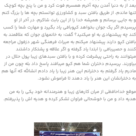
بعد از به دنیا آمدن بچه آخرم همسرم فوت کرد و من با پنج بچه کوچک
تنها ماندم، از طریق بافتن سبد و کشاورزی توانستم بچه ها را بزرگ کنم
و به جایی برسانم و همیشه خدا را از این بابت شاکرم، در آخر از او
پرسیدم اگر یک جوان بخواهد کپوبافی یاد بگیرد و مهارت شما را کسب
کند چه پیشنهادی به او میکنید؟ گفت: به خانمهای جوان که علاقمند به
بافتن کپو دارند پیشنهاد میکنم به میراث فرهنگی شهر دزفول مراجعه
کنند و حصیربافی را ابتدا یاد گرفته و اگر علاقه و پشتکار داشتند
میتوانند به راحتی پیشرفت کرده و با بافتن سبدهای زیبا پول حلال در
بیاورند. پرسیدم دختران شما هم کپو میبافند پاسخ داد بله چون من از
مادرم یاد گرفتم به دخترانم این هنر زیبا را یاد دادم انشالله که آنها هم
به دخترانشان این هنر را یاد دهند تا فراموش نشود.
موقع خداحافظی از میان کارهای زیبا و هنرمندانه خود یکی را به من
هدیه داد و من با خوشحالی فراوان تشکر کرده و هدیه اش را پذیرفتم.