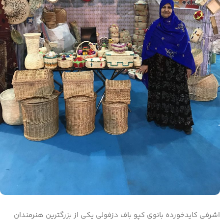
اشرفی کایدخورده بانوی کپو باف دزفولی یکی از بزرگترین هنرمندان