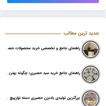
جدید ترین مطالب
راهنمای جامع و تخصصی خرید محصولات حصیری؛ هنر اصیل در دکوراسیون مدرن (بخش اول)
راهنمای جامع خرید سبد حصیری؛ چگونه بهترین کیفیت را در «هدیکا» تشخیص دهیم؟
بزرگترین تولیدی بادبزن حصیری دسته نوارپیچ در ایران با اسم برند هدیکا