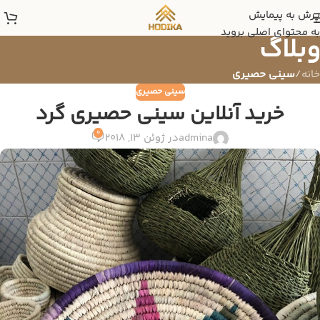
پرش به پیمایش
به محتوای اصلی بروید
وبلاگ
خانه
/
سینی حصیری
سینی حصیری
خرید آنلاین سینی حصیری گرد
0
admina
در ژوئن 13, 2018