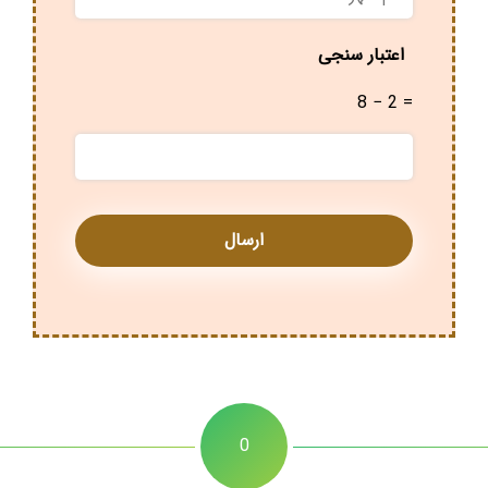
شهر
*
اعتبار سنجی
8 − 2 =
0