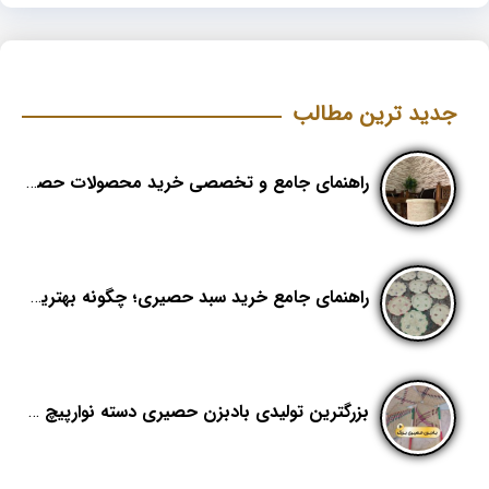
جدید ترین مطالب
راهنمای جامع و تخصصی خرید محصولات حصیری؛ هنر اصیل در دکوراسیون مدرن (بخش اول)
راهنمای جامع خرید سبد حصیری؛ چگونه بهترین کیفیت را در «هدیکا» تشخیص دهیم؟
بزرگترین تولیدی بادبزن حصیری دسته نوارپیچ در ایران با اسم برند هدیکا