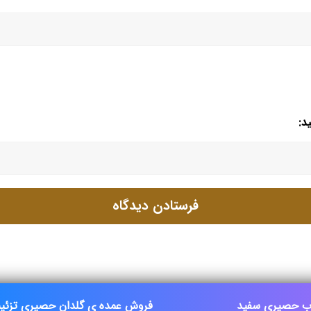
د:
ب حصیری سفید
فروش عمده ی گلدان حصیری تزئی