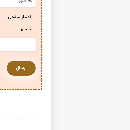
شهر
*
اعتبار سنجی
8 − 7 =