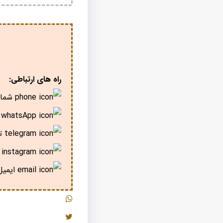
راه های ارتباطی:
شمار
پ
تل
ا
ایمیل