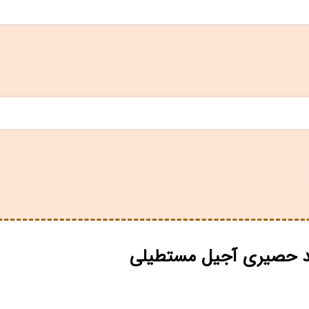
د حصیری آجیل مستطیلی