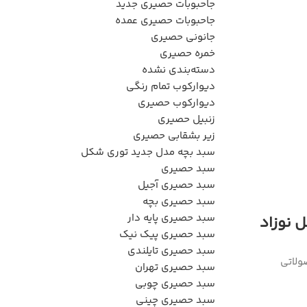
جاحبوبات حصیری جدید
جاحبوبات حصیری عمده
جانونی حصیری
خمره حصیری
دسته‌بندی نشده
دیوارکوب تمام رنگی
دیوارکوب حصیری
زنبیل حصیری
زیر بشقابی حصیری
admina
سبد بچه مدل جدید توری شکل
سبد حصیری
0
سبد حصیری آجیل
سبد حصیری بچه
سبد حصیری پایه دار
ل نوزاد
گهواره حصیری نوزاد
سبد حصیری پیک نیک
11 سپتامبر 2025
سبد حصیری تایلندی
تولید و قیمت سبد نوزاد توری حصی
ولاتی
سبد حصیری تهران
در دنیای مدرن امروزی، والدین به دن...
سبد حصیری چوبی
ادامه مطلب
سبد حصیری چینی