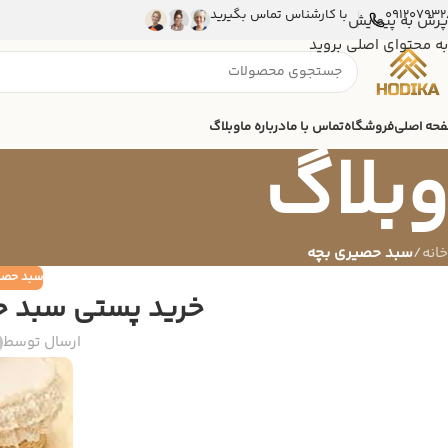
091207932
با کارشناس تماس بگیرید
پرش به پیمایش
به محتوای اصلی بروید
حه اصلی
فروشگاه
تماس با ما
درباره ما
وبلاگ
وبلاگ
خانه
/
سبد حصیری بچه
سبد حصی
خرید پستی سبد ح
ارسال توسط