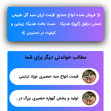
فروش عمده انواع صنایع
قیمت ارزان سبد گل طبیعی
دستی دزفول (کپو)؛ هدیکا
دست بافت هدیکا: زیبایی و
کیفیت در دسترس
مطالب خواندنی دیگر برای شما
قیمت انواع سبد حصیری نوزاد تزئینی
تولید و پخش گهواره حصیری بزرگ درعراق