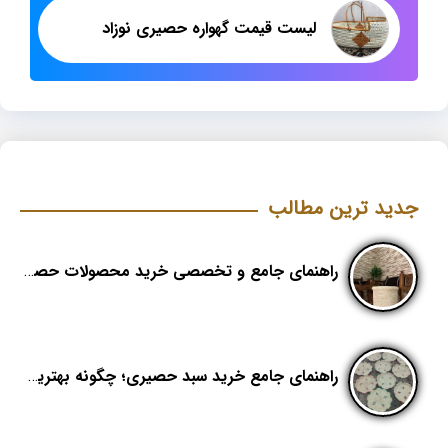
لیست قیمت گهواره حصیری نوزاد
جدید ترین مطالب
راهنمای جامع و تخصصی خرید محصولات حصیری؛ هنر اصیل در دکوراسیون مدرن (بخش اول)
راهنمای جامع خرید سبد حصیری؛ چگونه بهترین کیفیت را در «هدیکا» تشخیص دهیم؟