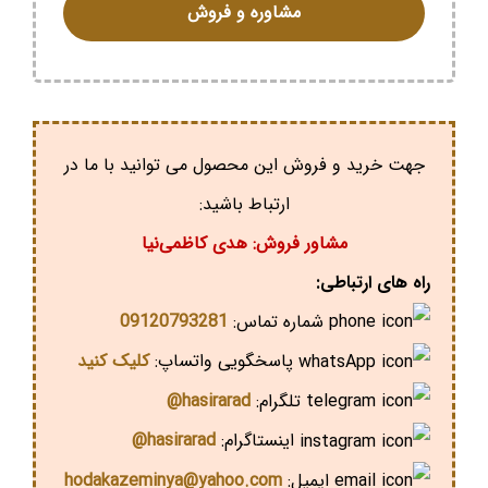
مشاوره و فروش
جهت خرید و فروش این محصول می توانید با ما در
ارتباط باشید:
مشاور فروش: هدی کاظمی‌نیا
راه های ارتباطی:
شماره تماس:
09120793281
پاسخگویی واتساپ:
کلیک کنید
تلگرام:
hasirarad@
اینستاگرام:
hasirarad@
ایمیل:
hodakazeminya@yahoo.com