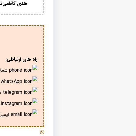
هدی کاظمی‌نی
راه های ارتباطی:
شمار
پ
تل
ا
ایمیل