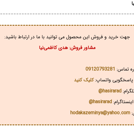
ا
جهت خرید و فروش این محصول می توانید با ما در ارتباط باشید:
مشاور فروش: هدی کاظمی‌نیا
ه تماس:
09120793281
اسخگویی واتساپ:
کلیک کنید
گرام:
hasirarad@
ینستاگرام:
hasirarad@
:
hodakazeminya@yahoo.com