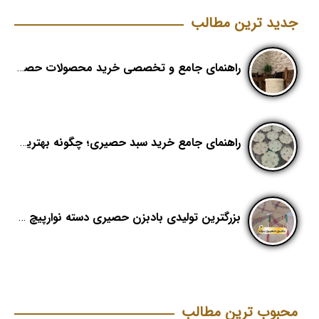
جدید ترین مطالب
راهنمای جامع و تخصصی خرید محصولات حصیری؛ هنر اصیل در دکوراسیون مدرن (بخش اول)
راهنمای جامع خرید سبد حصیری؛ چگونه بهترین کیفیت را در «هدیکا» تشخیص دهیم؟
بزرگترین تولیدی بادبزن حصیری دسته نوارپیچ در ایران با اسم برند هدیکا
محبوب ترین مطالب