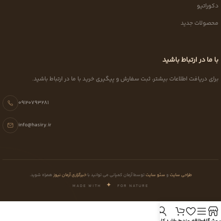
دکوراتیو
محصولات جدید
با ما در ارتباط باشید
برای دریافت اطلاعات بیشتر، ثبت سفارش و پیگیری خرید با ما در ارتباط باشید.
09120793281
info@hasiry.ir
طراحی سایت
و
سئو سایت
توسط آرمان کمپانی می توانید با
خبرگزاری آرمان نیوز
همراه شوید.
✦
MADE WITH
FOR NATURE