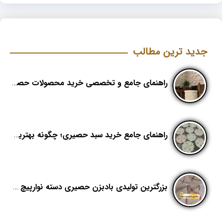
جدید ترین مطالب
راهنمای جامع و تخصصی خرید محصولات حصیری؛ هنر اصیل در دکوراسیون مدرن (بخش اول)
راهنمای جامع خرید سبد حصیری؛ چگونه بهترین کیفیت را در «هدیکا» تشخیص دهیم؟
بزرگترین تولیدی بادبزن حصیری دسته نوارپیچ در ایران با اسم برند هدیکا