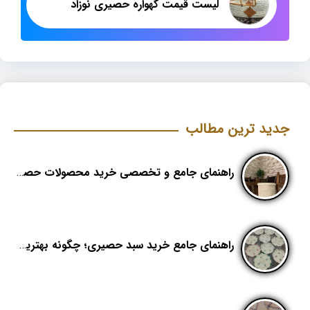
لیست قیمت گهواره حصیری نوزاد
جدید ترین مطالب
راهنمای جامع و تخصصی خرید محصولات حصیری؛ هنر اصیل در دکوراسیون مدرن (بخش اول)
راهنمای جامع خرید سبد حصیری؛ چگونه بهترین کیفیت را در «هدیکا» تشخیص دهیم؟