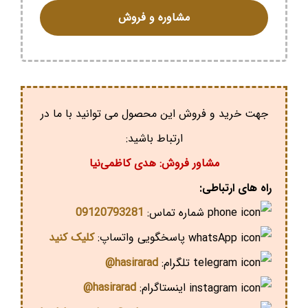
مشاوره و فروش
جهت خرید و فروش این محصول می توانید با ما در
ارتباط باشید:
مشاور فروش: هدی کاظمی‌نیا
راه های ارتباطی:
شماره تماس:
09120793281
پاسخگویی واتساپ:
کلیک کنید
تلگرام:
hasirarad@
اینستاگرام:
hasirarad@