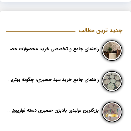
جدید ترین مطالب
راهنمای جامع و تخصصی خرید محصولات حصیری؛ هنر اصیل در دکوراسیون مدرن (بخش اول)
راهنمای جامع خرید سبد حصیری؛ چگونه بهترین کیفیت را در «هدیکا» تشخیص دهیم؟
بزرگترین تولیدی بادبزن حصیری دسته نوارپیچ در ایران با اسم برند هدیکا