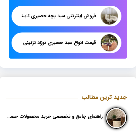
فروش اینترنتی سبد بچه حصیری تایلندی
قیمت انواع سبد حصیری نوزاد تزئینی
جدید ترین مطالب
راهنمای جامع و تخصصی خرید محصولات حصیری؛ هنر اصیل در دکوراسیون مدرن (بخش اول)