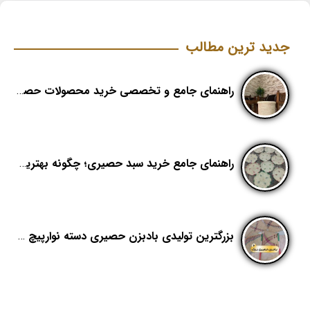
جدید ترین مطالب
راهنمای جامع و تخصصی خرید محصولات حصیری؛ هنر اصیل در دکوراسیون مدرن (بخش اول)
راهنمای جامع خرید سبد حصیری؛ چگونه بهترین کیفیت را در «هدیکا» تشخیص دهیم؟
بزرگترین تولیدی بادبزن حصیری دسته نوارپیچ در ایران با اسم برند هدیکا