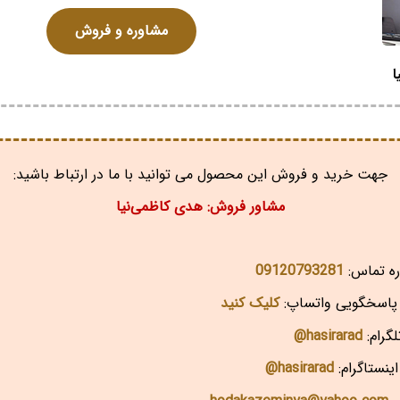
مشاوره و فروش
ا
جهت خرید و فروش این محصول می توانید با ما در ارتباط باشید:
مشاور فروش: هدی کاظمی‌نیا
ه تماس:
09120793281
اسخگویی واتساپ:
کلیک کنید
گرام:
hasirarad@
ینستاگرام:
hasirarad@