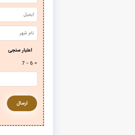
ایمیل
نام
شهر
*
اعتبار سنجی
7 − 6 =