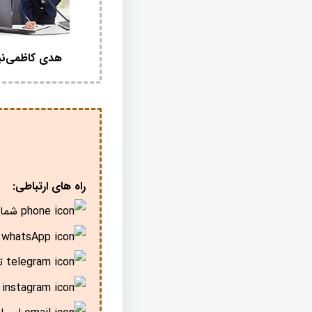
هدی کاظمی‌نی
راه های ارتباطی:
شمار
پ
تل
ا