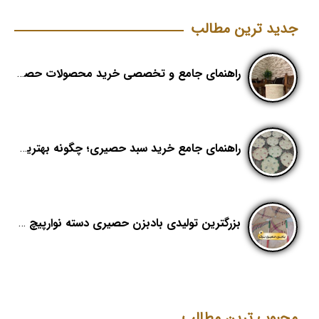
جدید ترین مطالب
راهنمای جامع و تخصصی خرید محصولات حصیری؛ هنر اصیل در دکوراسیون مدرن (بخش اول)
راهنمای جامع خرید سبد حصیری؛ چگونه بهترین کیفیت را در «هدیکا» تشخیص دهیم؟
بزرگترین تولیدی بادبزن حصیری دسته نوارپیچ در ایران با اسم برند هدیکا
محبوب ترین مطالب