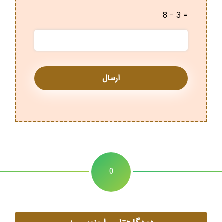
8 − 3 =
0