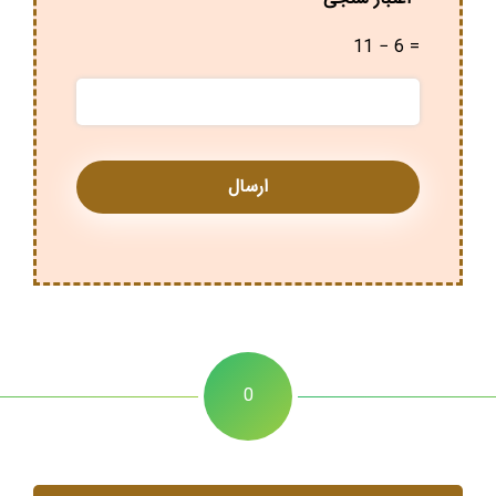
11 − 6 =
0