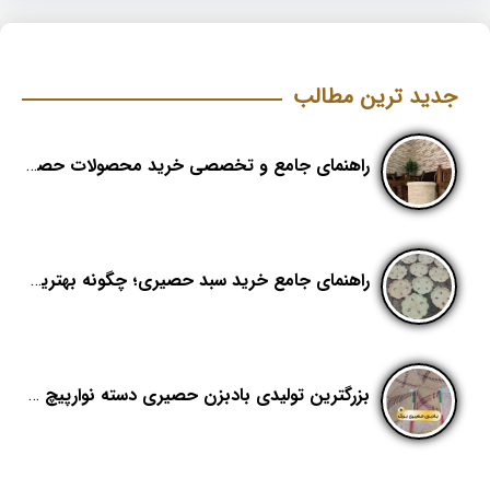
جدید ترین مطالب
راهنمای جامع و تخصصی خرید محصولات حصیری؛ هنر اصیل در دکوراسیون مدرن (بخش اول)
راهنمای جامع خرید سبد حصیری؛ چگونه بهترین کیفیت را در «هدیکا» تشخیص دهیم؟
بزرگترین تولیدی بادبزن حصیری دسته نوارپیچ در ایران با اسم برند هدیکا