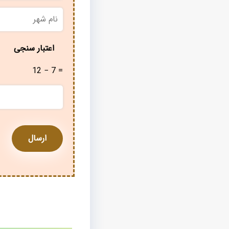
نام
شهر
*
اعتبار سنجی
12 − 7 =