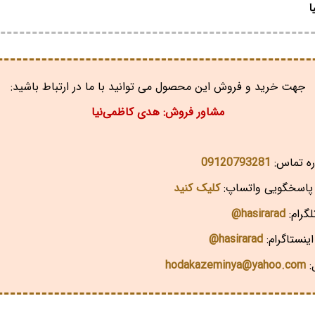
ا
جهت خرید و فروش این محصول می توانید با ما در ارتباط باشید:
مشاور فروش: هدی کاظمی‌نیا
ه تماس:
09120793281
اسخگویی واتساپ:
کلیک کنید
گرام:
hasirarad@
ینستاگرام:
hasirarad@
:
hodakazeminya@yahoo.com