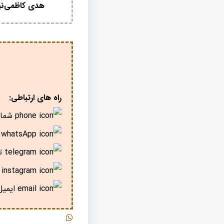
هدی کاظمی‌نی
راه های ارتباطی:
شمار
پ
تل
ا
ایمیل