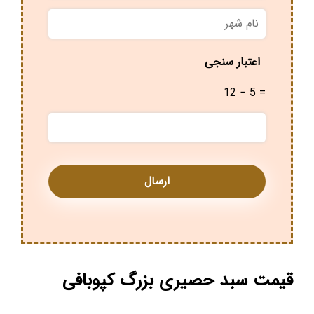
نام
شهر
*
اعتبار سنجی
12 − 5 =
قیمت سبد حصیری بزرگ کپوبافی