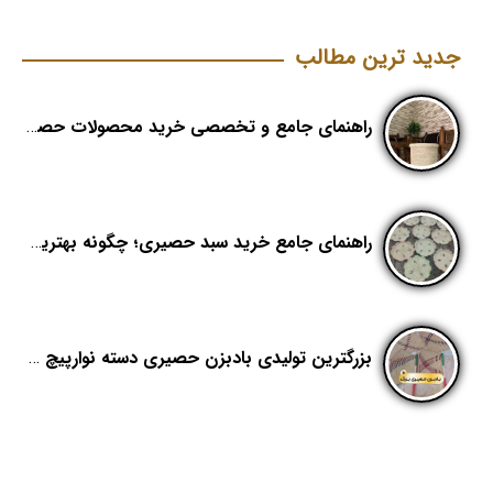
جدید ترین مطالب
راهنمای جامع و تخصصی خرید محصولات حصیری؛ هنر اصیل در دکوراسیون مدرن (بخش اول)
راهنمای جامع خرید سبد حصیری؛ چگونه بهترین کیفیت را در «هدیکا» تشخیص دهیم؟
بزرگترین تولیدی بادبزن حصیری دسته نوارپیچ در ایران با اسم برند هدیکا