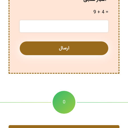
9 + 4 =
0