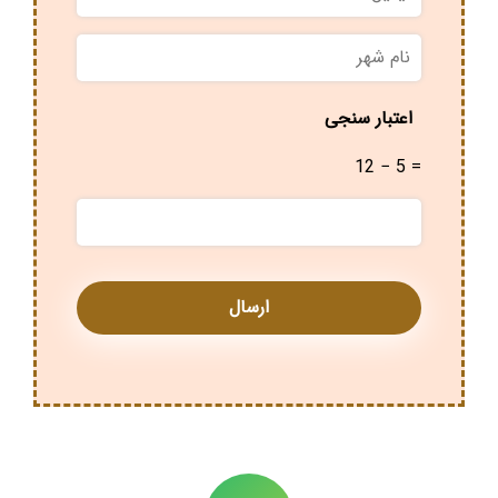
نام
شهر
*
اعتبار سنجی
12 − 5 =