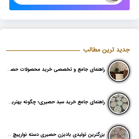
جدید ترین مطالب
راهنمای جامع و تخصصی خرید محصولات حصیری؛ هنر اصیل در دکوراسیون مدرن (بخش اول)
راهنمای جامع خرید سبد حصیری؛ چگونه بهترین کیفیت را در «هدیکا» تشخیص دهیم؟
بزرگترین تولیدی بادبزن حصیری دسته نوارپیچ در ایران با اسم برند هدیکا