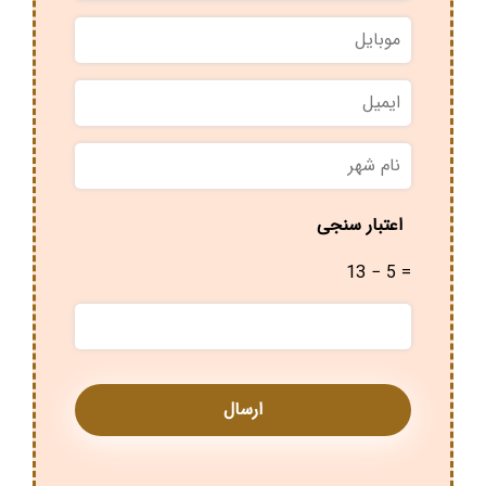
نام
موبایل
*
خانوادگی
*
ایمیل
نام
شهر
*
اعتبار سنجی
13 − 5 =