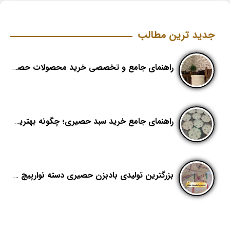
جدید ترین مطالب
راهنمای جامع و تخصصی خرید محصولات حصیری؛ هنر اصیل در دکوراسیون مدرن (بخش اول)
راهنمای جامع خرید سبد حصیری؛ چگونه بهترین کیفیت را در «هدیکا» تشخیص دهیم؟
بزرگترین تولیدی بادبزن حصیری دسته نوارپیچ در ایران با اسم برند هدیکا