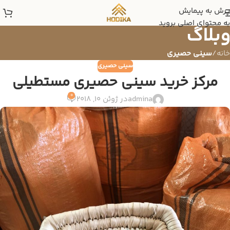
پرش به پیمایش
به محتوای اصلی بروید
وبلاگ
خانه
/
سینی حصیری
سینی حصیری
مرکز خرید سینی حصیری مستطیلی
0
admina
در ژوئن 10, 2018