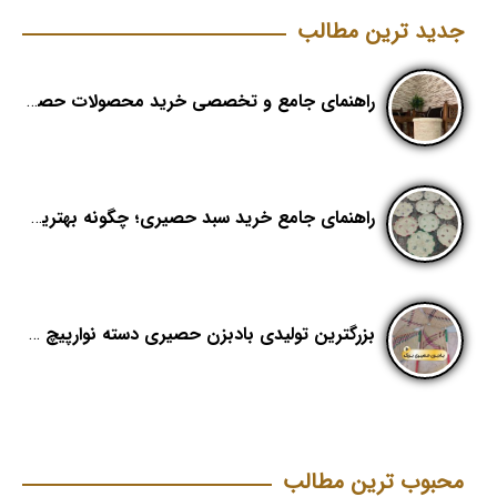
جدید ترین مطالب
راهنمای جامع و تخصصی خرید محصولات حصیری؛ هنر اصیل در دکوراسیون مدرن (بخش اول)
راهنمای جامع خرید سبد حصیری؛ چگونه بهترین کیفیت را در «هدیکا» تشخیص دهیم؟
بزرگترین تولیدی بادبزن حصیری دسته نوارپیچ در ایران با اسم برند هدیکا
محبوب ترین مطالب