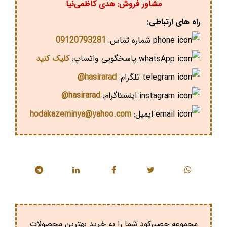
مشاور فروش: هدی کاظمی‌نیا
راه های ارتباطی:
شماره تماس:
09120793281
پاسخگویی واتساپ:
کلیک کنید
تلگرام:
hasirarad@
اینستاگرام:
hasirarad@
ایمیل:
hodakazeminya@yahoo.com
مجموعه حصیرکود شما را به خرید بهترین محصولات