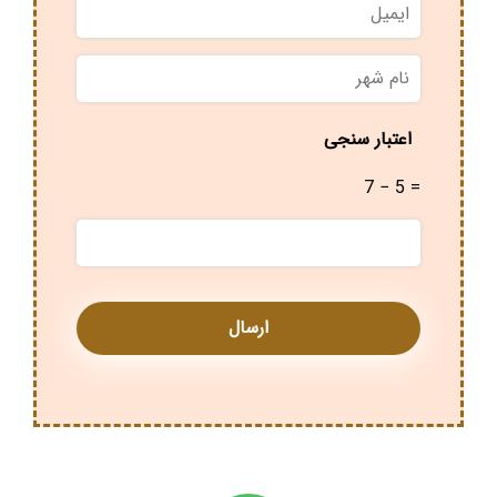
ایمیل
نام
شهر
*
اعتبار سنجی
7 − 5 =