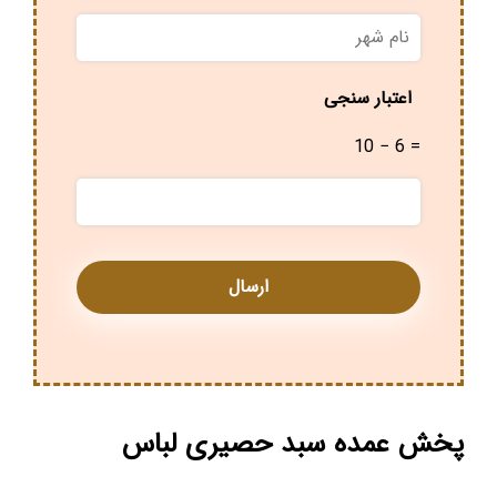
نام
شهر
*
اعتبار سنجی
10 − 6 =
پخش عمده سبد حصیری لباس