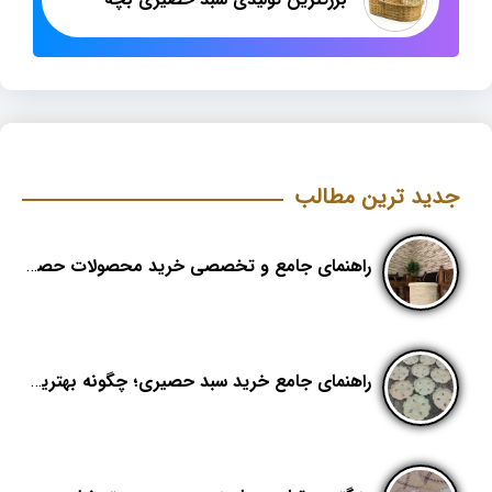
جدید ترین مطالب
راهنمای جامع و تخصصی خرید محصولات حصیری؛ هنر اصیل در دکوراسیون مدرن (بخش اول)
راهنمای جامع خرید سبد حصیری؛ چگونه بهترین کیفیت را در «هدیکا» تشخیص دهیم؟