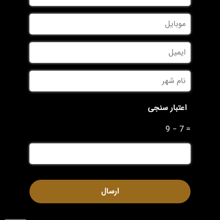
نام
موبایل
*
خانوادگی
*
ایمیل
نام
شهر
*
اعتبار سنجی
9 − 7 =