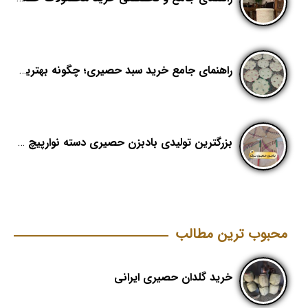
راهنمای جامع خرید سبد حصیری؛ چگونه بهترین کیفیت را در «هدیکا» تشخیص دهیم؟
بزرگترین تولیدی بادبزن حصیری دسته نوارپیچ در ایران با اسم برند هدیکا
محبوب ترین مطالب
خرید گلدان حصیری ایرانی