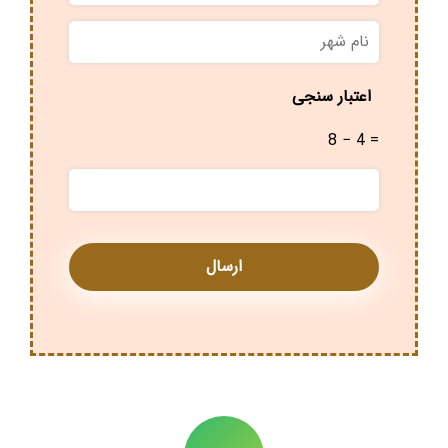
نام
شهر
*
اعتبار سنجی
8 − 4 =