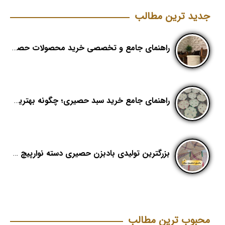
جدید ترین مطالب
راهنمای جامع و تخصصی خرید محصولات حصیری؛ هنر اصیل در دکوراسیون مدرن (بخش اول)
راهنمای جامع خرید سبد حصیری؛ چگونه بهترین کیفیت را در «هدیکا» تشخیص دهیم؟
بزرگترین تولیدی بادبزن حصیری دسته نوارپیچ در ایران با اسم برند هدیکا
محبوب ترین مطالب