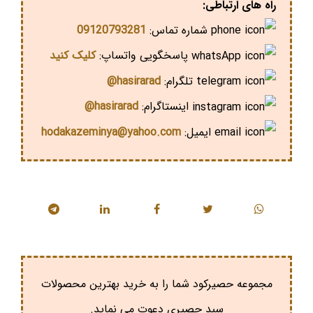
راه های ارتباطی:
شماره تماس:
09120793281
پاسخگویی واتساپ:
کلیک کنید
تلگرام:
hasirarad@
اینستاگرام:
hasirarad@
ایمیل:
hodakazeminya@yahoo.com
مجموعه حصیرکود شما را به خرید بهترین محصولات
سبد حصیری دعوت می نماید.