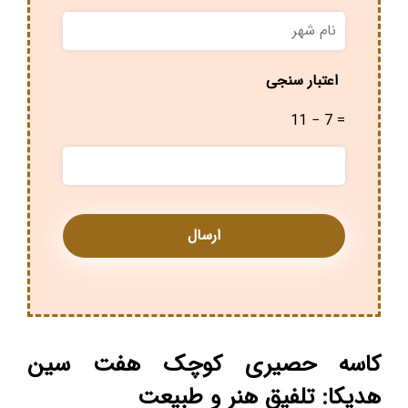
نام
شهر
*
اعتبار سنجی
11 − 7 =
کاسه حصیری کوچک هفت سین
هدیکا: تلفیق هنر و طبیعت