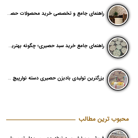
راهنمای جامع و تخصصی خرید محصولات حصیری؛ هنر اصیل در دکوراسیون مدرن (بخش اول)
راهنمای جامع خرید سبد حصیری؛ چگونه بهترین کیفیت را در «هدیکا» تشخیص دهیم؟
بزرگترین تولیدی بادبزن حصیری دسته نوارپیچ در ایران با اسم برند هدیکا
محبوب ترین مطالب