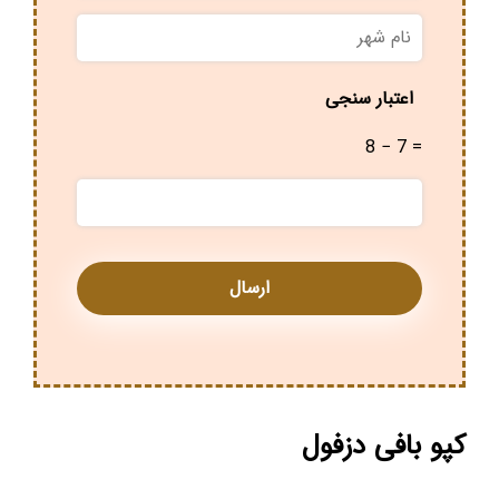
نام
شهر
*
اعتبار سنجی
8 − 7 =
کپو بافی دزفول