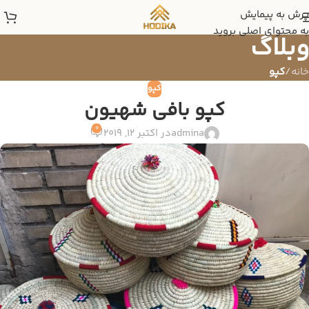
پرش به پیمایش
به محتوای اصلی بروید
وبلاگ
خانه
/
کپو
کپو
کپو بافی شهیون
0
admina
در اکتبر 12, 2019